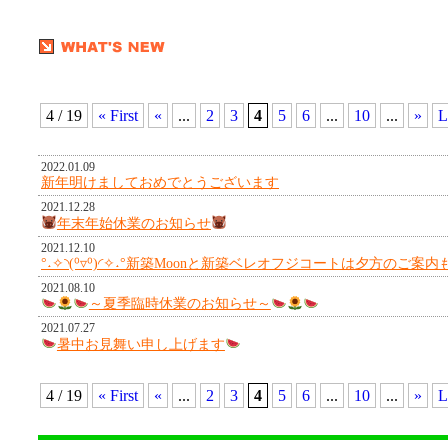
4 / 19
« First
«
...
2
3
4
5
6
...
10
...
»
L
2022.01.09
新年明けましておめでとうございます
2021.12.28
年末年始休業のお知らせ
2021.12.10
°˖✧◝(⁰▿⁰)◜✧˖°新築Moonと新築ベレオフジコートは夕方のご案
2021.08.10
～夏季臨時休業のお知らせ～
2021.07.27
暑中お見舞い申し上げます
4 / 19
« First
«
...
2
3
4
5
6
...
10
...
»
L