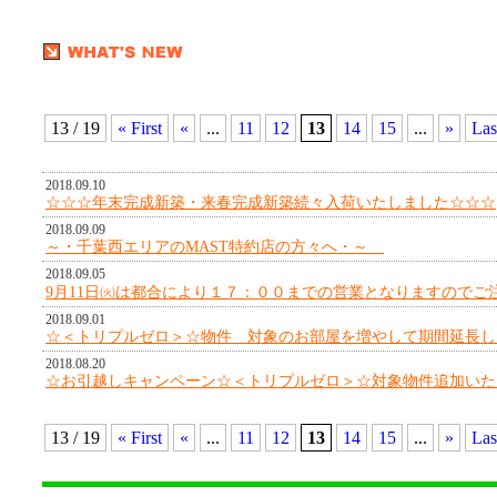
13 / 19
« First
«
...
11
12
13
14
15
...
»
Las
2018.09.10
☆☆☆年末完成新築・来春完成新築続々入荷いたしました☆☆☆
2018.09.09
～・千葉西エリアのMAST特約店の方々へ・～
2018.09.05
9月11日㈫は都合により１７：００までの営業となりますのでご注意
2018.09.01
☆＜トリプルゼロ＞☆物件 対象のお部屋を増やして期間延長しま
2018.08.20
☆お引越しキャンペーン☆＜トリプルゼロ＞☆対象物件追加いたしま
13 / 19
« First
«
...
11
12
13
14
15
...
»
Las